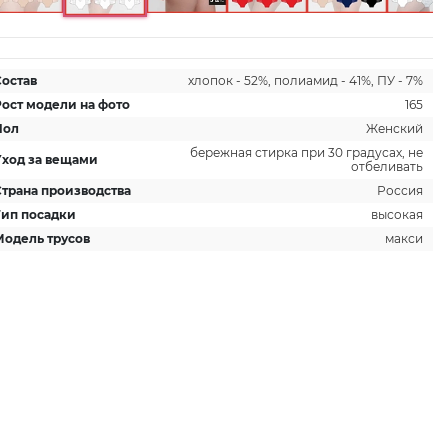
Состав
хлопок - 52%, полиамид - 41%, ПУ - 7%
Рост модели на фото
165
Пол
Женский
бережная стирка при 30 градусах, не
Уход за вещами
отбеливать
Страна производства
Россия
Тип посадки
высокая
Модель трусов
макси