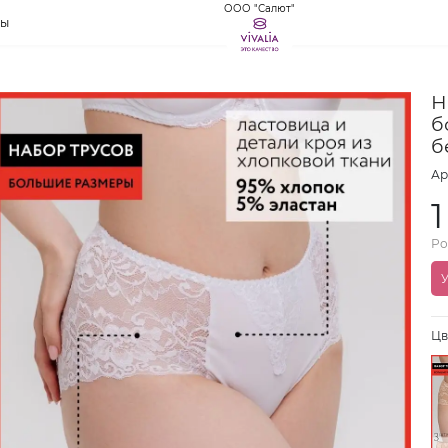
ООО "Салют"
ты
Н
б
б
Ар
Ро
У
Цв