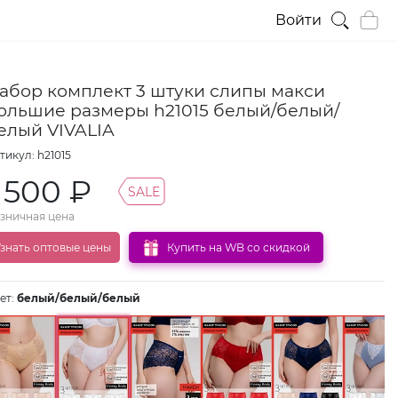
Войти
абор комплект 3 штуки слипы макси
ольшие размеры h21015 белый/белый/
елый VIVALIA
тикул: h21015
1 500 ₽
SALE
зничная цена
знать оптовые цены
Купить на WB со скидкой
ет:
белый/белый/белый