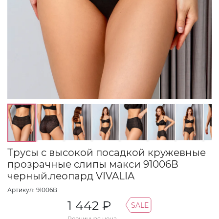
Трусы с высокой посадкой кружевные
прозрачные слипы макси 91006В
черный.леопард VIVALIA
Артикул: 91006В
1 442 ₽
SALE
Розничная цена