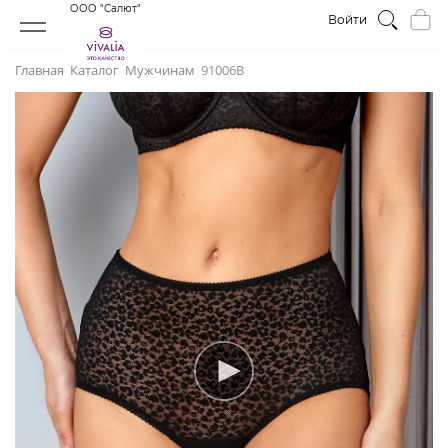
ООО "Салют"
Войти
Главная
Каталог
Мужчинам
91006В