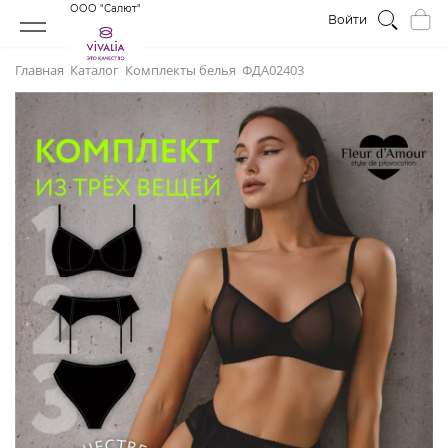
ООО "Салют"
Войти
Главная
Каталог
Комплекты белья
ФДА02403