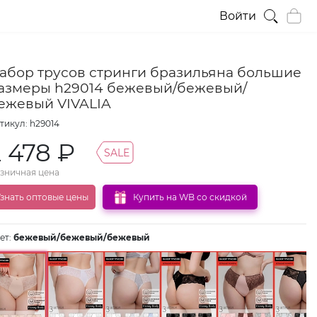
Войти
абор трусов стринги бразильяна большие
азмеры h29014 бежевый/бежевый/
ежевый VIVALIA
тикул: h29014
2 478 ₽
SALE
зничная цена
знать оптовые цены
Купить на WB со скидкой
ет:
бежевый/бежевый/бежевый