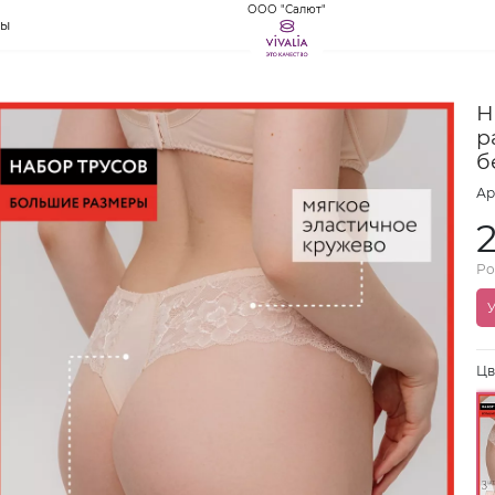
ООО "Салют"
ты
Н
р
б
Ар
Ро
У
Цв