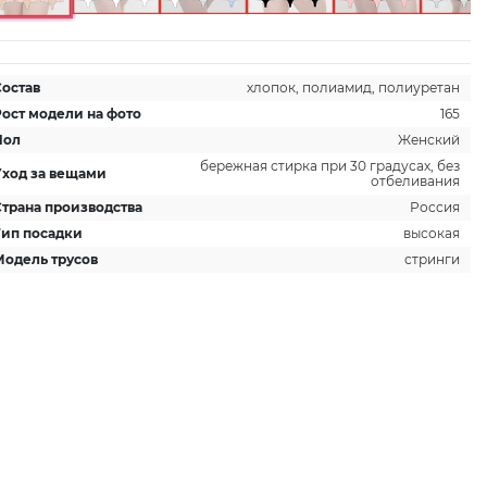
Состав
хлопок, полиамид, полиуретан
Рост модели на фото
165
Пол
Женский
бережная стирка при 30 градусах, без
Уход за вещами
отбеливания
Страна производства
Россия
Тип посадки
высокая
Модель трусов
стринги