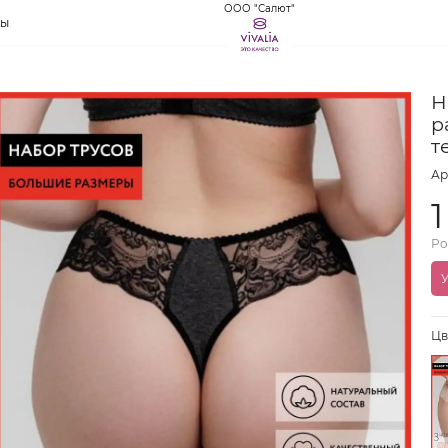
ООО "Салют"
ты
Н
р
т
Ар
Ро
У
Цв