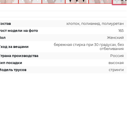
Состав
хлопок, полиамид, полиуретан
Рост модели на фото
165
Пол
Женский
бережная стирка при 30 градусах, без
Уход за вещами
отбеливания
Страна производства
Россия
Тип посадки
высокая
Модель трусов
стринги