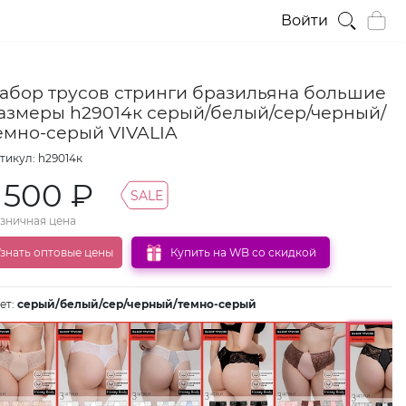
Войти
абор трусов стринги бразильяна большие
азмеры h29014к серый/белый/сер/черный/
емно-серый VIVALIA
тикул: h29014к
1 500 ₽
SALE
зничная цена
знать оптовые цены
Купить на WB со скидкой
ет:
серый/белый/сер/черный/темно-серый