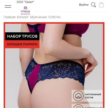
ООО "Салют"
Войти
Главная
Каталог
Мужчинам
h29014к