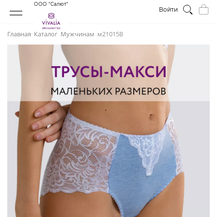
ООО "Салют"
Войти
Главная
Каталог
Мужчинам
м21015В