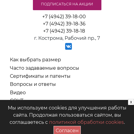
ПОДПИСАТЬСЯ НА АКЦИИ
+7 (4942) 39-18-00
+7 (4942) 39-18-36
+7 (4942) 39-18-18
г. Кострома, Рабочий пр., 7
Как выбрать размер
Часто задаваемые вопросы
Сертификаты и патенты
Вопросы и ответы
Видео
СОУТ
x
Мы используем cookies для улучшения работы
Политика обработки персональных данных
сайта. Продолжая пользоваться сайтом, вы
соглашаетесь с
политикой обработки cookies
.
ООО "Салют" © 2026
Согласен