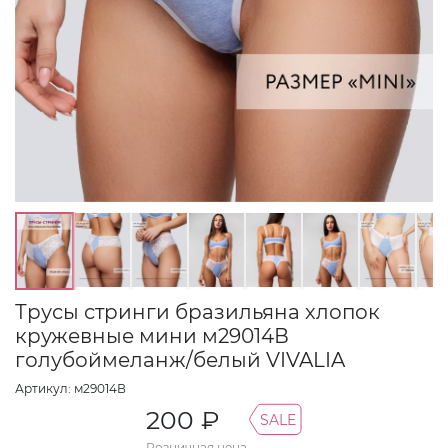
Трусы стринги бразильяна хлопок
кружевные мини м29014В
голубоймеланж/белый VIVALIA
Артикул: м29014В
200 ₽
SALE
Розничная цена