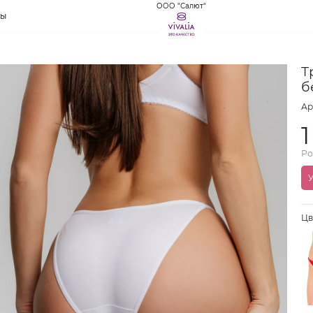
ООО "Салют"
ты
Т
б
Ар
1
Ро
У
Цв