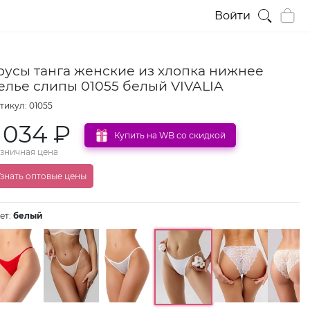
Войти
русы танга женские из хлопка нижнее
елье слипы 01055 белый VIVALIA
тикул: 01055
 034 ₽
Купить на WB со скидкой
зничная цена
знать оптовые цены
ет:
белый