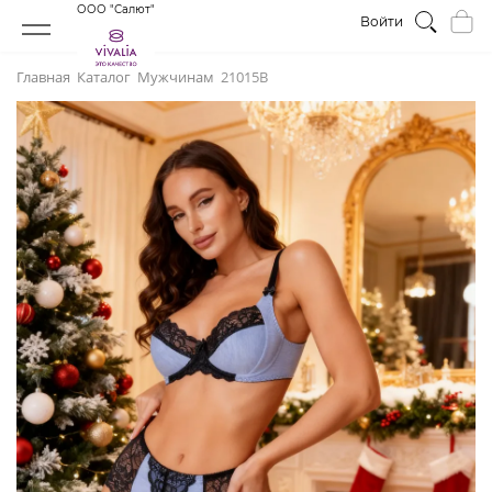
ООО "Салют"
Войти
Главная
Каталог
Мужчинам
21015В