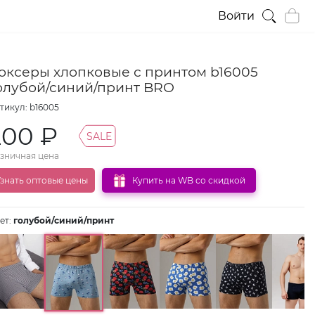
Войти
оксеры хлопковые с принтом b16005
олубой/синий/принт BRO
тикул: b16005
200 ₽
SALE
зничная цена
знать оптовые цены
Купить на WB со скидкой
ет:
голубой/синий/принт