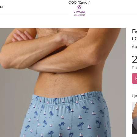
ООО "Салют"
ты
Б
г
Ар
Ро
У
Цв