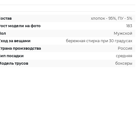
Состав
хлопок - 95%, ПУ - 5%
Рост модели на фото
183
Пол
Мужской
Уход за вещами
бережная стирка при 30 градусах
Страна производства
Россия
Тип посадки
средняя
Модель трусов
боксеры