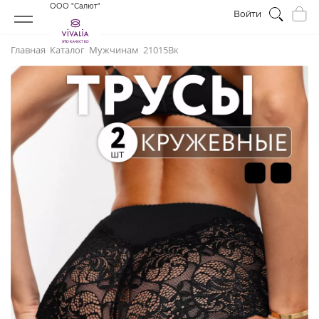
ООО "Салют"
Войти
Главная
Каталог
Мужчинам
21015Вк