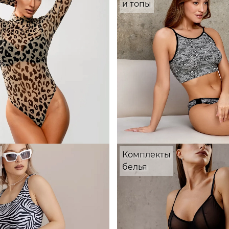
и топы
Комплекты
белья