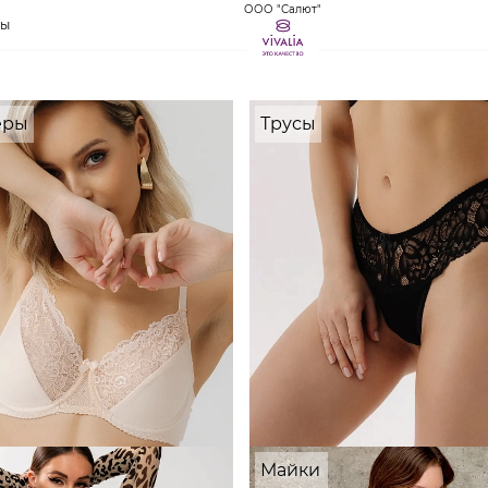
ООО "Салют"
ты
еры
Трусы
Майки