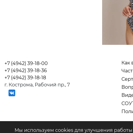
Как 
+7 (4942) 39-18-00
+7 (4942) 39-18-36
Част
+7 (4942) 39-18-18
Серт
г. Кострома, Рабочий пр., 7
Вопр
Вид
СОУ
Поли
ООО "Салют" © 2026
Мы используем cookies для улучшения работы 