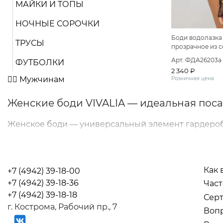
МАЙКИ И ТОПЫ
НОЧНЫЕ СОРОЧКИ
Боди водолазка
ТРУСЫ
прозрачное из с
Арт. ФДА26203а
ФУТБОЛКИ
2 340 ₽
🤵‍♂️ Мужчинам
Розничная цена
Женские боди VIVALIA — идеальная пос
Женское боди — универсальный элемент гардероба
облегающему крою боди идеально садится по фигур
В интернет-магазине VIVALIA представлены женс
дизайном.
Как 
+7 (4942) 39-18-00
Коллекция включает модели для повседневной носк
+7 (4942) 39-18-36
Част
эластичные ткани позволяют изделию хорошо ада
+7 (4942) 39-18-18
Серт
г. Кострома, Рабочий пр., 7
многочисленных стирок.
Вопр