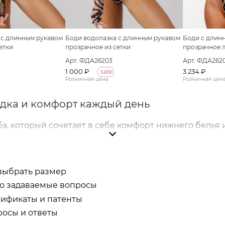
 с длинным рукавом
Боди водолазка с длинным рукавом
Боди с длин
етки
прозрачное из сетки
прозрачное 
Арт. ФДА26203
Арт. ФДА262
1 000 ₽
3 234 ₽
sale
Розничная цена
Розничная цен
адка и комфорт каждый день
, который сочетает в себе комфорт нижнего белья 
е, не выбивается из-под одежды и позволяет созда
кие боди, которые отличаются качественными матер
выбрать размер
и, офиса и особых случаев. Продуманный крой обес
о задаваемые вопросы
птироваться к особенностям фигуры, сохраняя прив
ификаты и патенты
осы и ответы