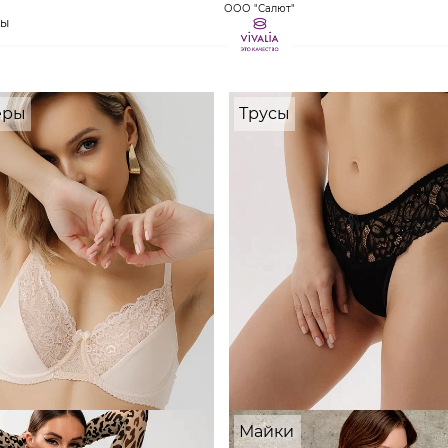
ООО "Салют"
ты
еры
Трусы
Майки