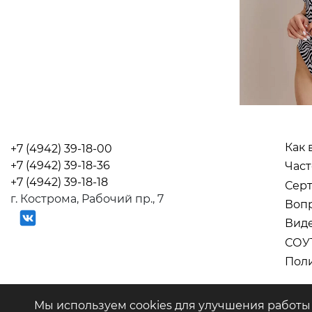
Как 
+7 (4942) 39-18-00
+7 (4942) 39-18-36
Част
+7 (4942) 39-18-18
Серт
г. Кострома, Рабочий пр., 7
Вопр
Вид
СОУ
Поли
ООО "Салют" © 2026
Мы используем cookies для улучшения работы 