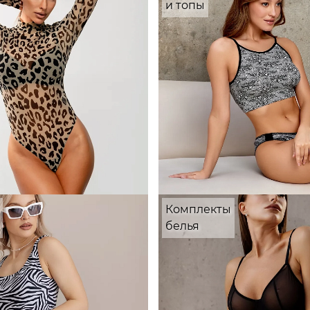
и топы
Комплекты
белья